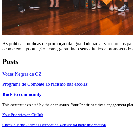
As políticas públicas de promoção da igualdade racial são cruciais par
acometem a população negra, garantindo seus direitos e promovendo a
Posts
Vozes Negras de OZ
Programa de Combate ao racismo nas escolas.
Back to community
This content is created by the open source Your Priorities citizen engagement pl
Your Priorities on GitHub
Check out the Citizens Foundation website for more information